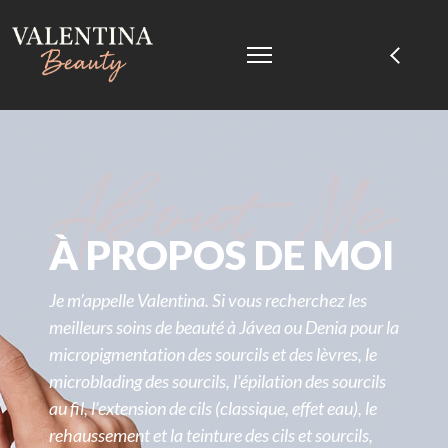
À PROPOS DE MOI
Je m’appelle Valentina. Si vous recherchez les
meilleurs soins de beauté à Jávea ou Denia pour la
micropigmentation des sourcils et des lèvres, le
microblading des sourcils, l’épilation des sourcils
au fil, l’extension de cils (classique, effet eau), le
rehaussement et la teinture des cils et sourcils,