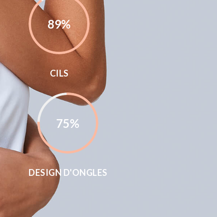
89
%
CILS
75
%
DESIGN D'ONGLES