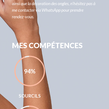
ainsi que la décoration des ongles, n’hésitez pas à
me contacter via WhatsApp pour prendre
rendez-vous.
MES COMPÉTENCES
94
%
SOURCILS