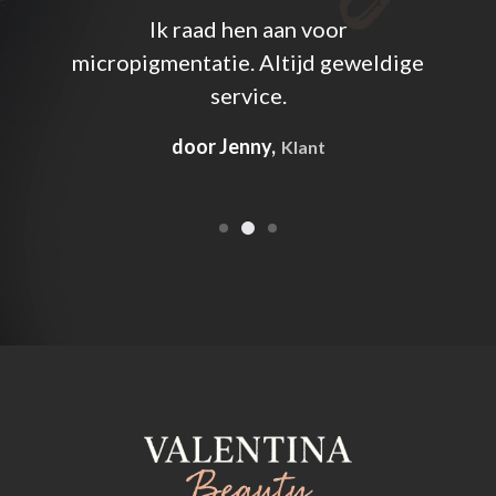
eter
Ik raad hen aan voor
rg
micropigmentatie. Altijd geweldige
uits
service.
door Jenny,
Klant