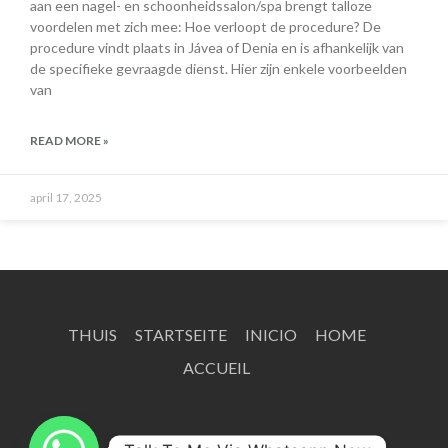
aan een nagel- en schoonheidssalon/spa brengt talloze
voordelen met zich mee: Hoe verloopt de procedure? De
procedure vindt plaats in Jávea of ​​Denia en is afhankelijk van
de specifieke gevraagde dienst. Hier zijn enkele voorbeelden
van
READ MORE »
april 17, 2025
THUIS
STARTSEITE
INICIO
HOME
ACCUEIL