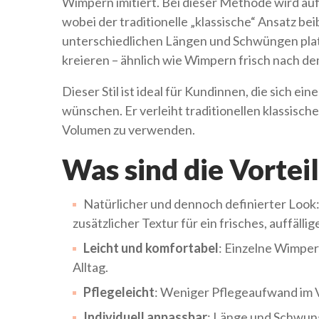
Wimpern imitiert. Bei dieser Methode wird auf
wobei der traditionelle „klassische“ Ansatz b
unterschiedlichen Längen und Schwüngen platz
kreieren – ähnlich wie Wimpern frisch nach 
Dieser Stil ist ideal für Kundinnen, die sich 
wünschen. Er verleiht traditionellen klassi
Volumen zu verwenden.
Was sind die Vortei
Natürlicher und dennoch definierter Look: 
zusätzlicher Textur für ein frisches, auffällig
Leicht und komfortabel
: Einzelne Wimper
Alltag.
Pflegeleicht
: Weniger Pflegeaufwand im 
Individuell anpassbar
: Länge und Schwun