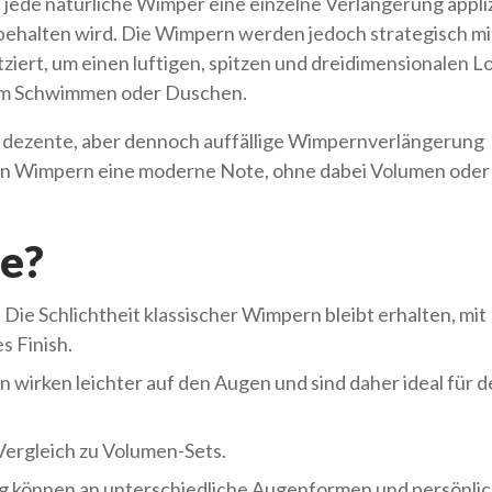
 jede natürliche Wimper eine einzelne Verlängerung appliz
eibehalten wird. Die Wimpern werden jedoch strategisch mi
iert, um einen luftigen, spitzen und dreidimensionalen L
dem Schwimmen oder Duschen.
eine dezente, aber dennoch auffällige Wimpernverlängerung
schen Wimpern eine moderne Note, ohne dabei Volumen ode
le?
Die Schlichtheit klassischer Wimpern bleibt erhalten, mit
es Finish.
n wirken leichter auf den Augen und sind daher ideal für 
Vergleich zu Volumen-Sets.
g können an unterschiedliche Augenformen und persönli