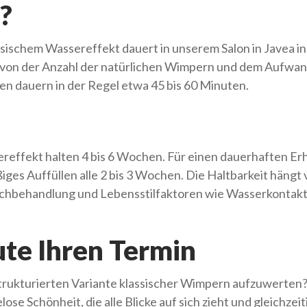
?
ischem Wassereffekt dauert in unserem Salon in Javea in
g von der Anzahl der natürlichen Wimpern und dem Aufwan
en dauern in der Regel etwa 45 bis 60 Minuten.
effekt halten 4 bis 6 Wochen. Für einen dauerhaften Erh
ges Auffüllen alle 2 bis 3 Wochen. Die Haltbarkeit hängt
hbehandlung und Lebensstilfaktoren wie Wasserkontakt
ute Ihren Termin
, strukturierten Variante klassischer Wimpern aufzuwerten
ose Schönheit, die alle Blicke auf sich zieht und gleichzeit