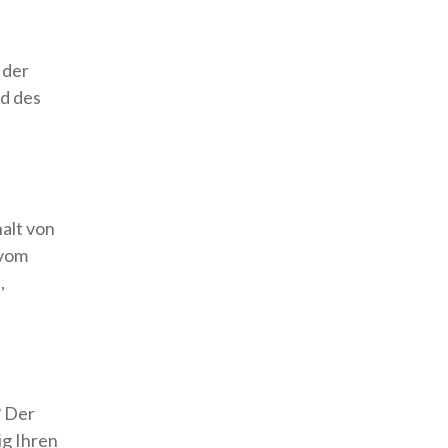
 der
d des
alt von
 vom
,
? Der
ig Ihren